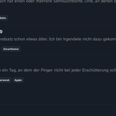
sch hat einen oder mehrere Sehnsuchtsorte. Orte, an denen s
Bahn
00
undsatz schon etwas älter. Ich bin irgendwie nicht dazu gekomme
Smarthome
 ein Tag, an dem der Finger nicht bei jeder Erschütterung sc
ersonal
Apple