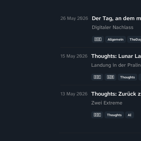
Der Tag, an dem mei
26 May 2026
Digitaler Nachlass
🇩🇪
Allgemein
TheDay
Thoughts: Lunar L
15 May 2026
Landung in der Prali
🇩🇪
🇬🇧
Thoughts
Thoughts: Zurück 
13 May 2026
Zwei Extreme
🇩🇪
Thoughts
AI