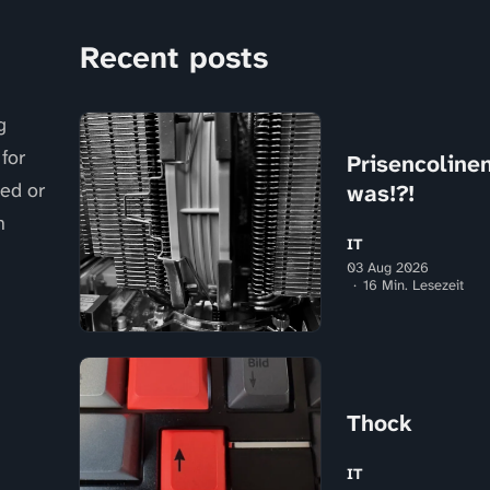
Recent posts
g
for
Prisencolinens
sed or
was!?!
n
IT
03 Aug 2026
16 Min. Lesezeit
Thock
IT