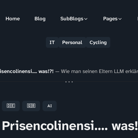
Home
Blog
SubBlogs
Pages
IT
Personal
Cycling
isencolinensi.... was!?!
— Wie man seinen Eltern LLM erklärt
🇩🇪
🇬🇧
AI
Prisencolinensi.... was