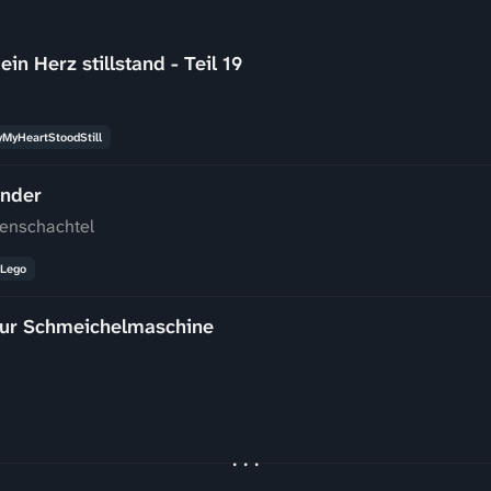
n Herz stillstand - Teil 19
MyHeartStoodStill
ander
nenschachtel
Lego
zur Schmeichelmaschine