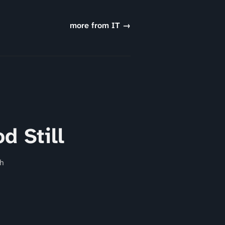
more from IT →
d Still
th