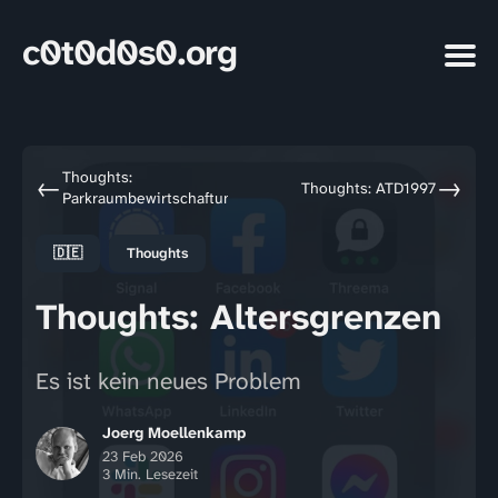
c0t0d0s0.org
Thoughts:
←
→
Thoughts: ATD1997
Parkraumbewirtschaftung
🇩🇪
Thoughts
Thoughts: Altersgrenzen
Es ist kein neues Problem
Joerg Moellenkamp
23 Feb 2026
3 Min. Lesezeit