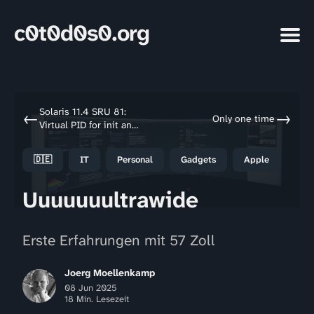
c0t0d0s0.org
Solaris 11.4 SRU 81:
←
→
Only one time
Virtual PID for init and
zsched
🇩🇪
IT
Personal
Gadgets
Apple
Uuuuuuultrawide
Erste Erfahrungen mit 57 Zoll
Joerg Moellenkamp
08 Jun 2025
18 Min. Lesezeit