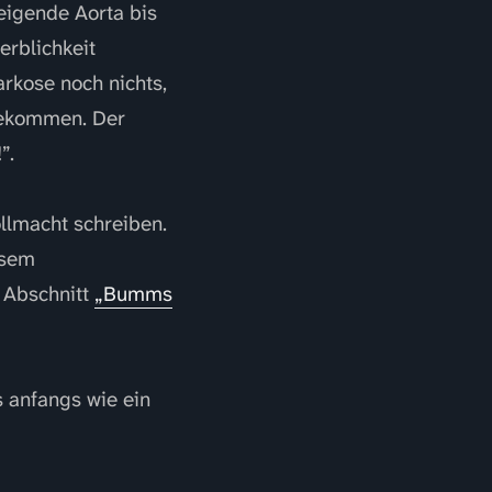
eigende Aorta bis
erblichkeit
arkose noch nichts,
bekommen. Der
”.
llmacht schreiben.
esem
 Abschnitt
„Bumms
s anfangs wie ein