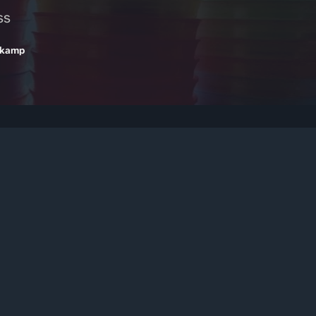
ss
nkamp