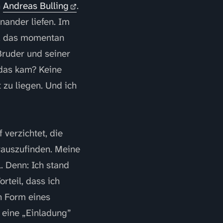
n
Andreas Bulling
.
ander liefen. Im
n, das momentan
Bruder und seiner
das kam? Keine
 zu liegen. Und ich
verzichtet, die
rauszufinden. Meine
. Denn: Ich stand
rteil, dass ich
in Form eines
 eine „Einladung”