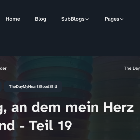
Home
Blog
SubBlogs
Pages
nder
The Day
TheDayMyHeartStoodStill
g, an dem mein Herz
nd - Teil 19