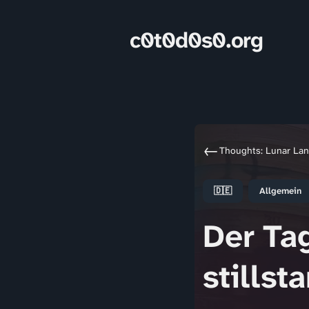
c0t0d0s0.org
←
Thoughts: Lunar La
🇩🇪
Allgemein
Der Ta
stillsta