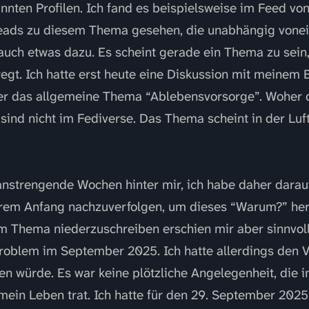
nnten Profilen. Ich fand es beispielsweise im Feed vo
reads zu diesem Thema gesehen, die unabhängig vonein
 auch etwas dazu. Es scheint gerade ein Thema zu sei
gt. Ich hatte erst heute eine Diskussion mit meinem 
er das allgemeine Thema “Ablebensvorsorge”. Woher 
sind nicht im Fediverse. Das Thema scheint in der Luft
anstrengende Wochen hinter mir, ich habe daher darauf 
ihrem Anfang nachzuverfolgen, um dieses “Warum?” he
 Thema niederzuschreiben erschien mir aber sinnvoll
oblem im September 2025. Ich hatte allerdings den Vo
en würde. Es war keine plötzliche Angelegenheit, die 
ein Leben trat. Ich hatte für den 29. September 2025