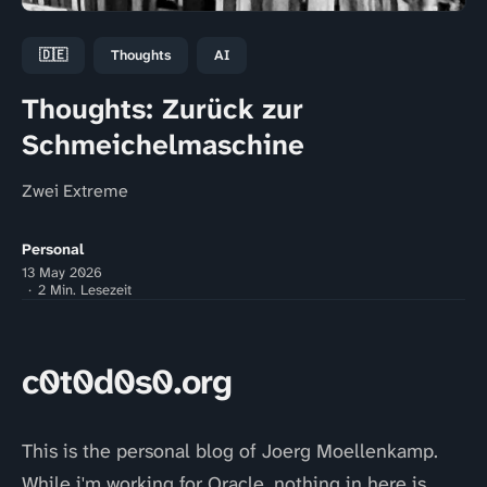
🇩🇪
Thoughts
AI
Thoughts: Zurück zur
Schmeichelmaschine
Zwei Extreme
Personal
13 May 2026
2 Min. Lesezeit
c0t0d0s0.org
This is the personal blog of Joerg Moellenkamp.
While i'm working for Oracle, nothing in here is