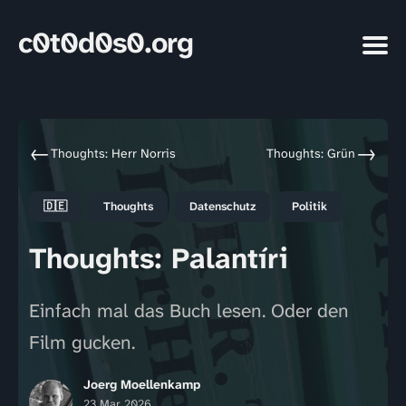
c0t0d0s0.org
←
→
Thoughts: Herr Norris
Thoughts: Grün
🇩🇪
Thoughts
Datenschutz
Politik
Thoughts: Palantíri
Einfach mal das Buch lesen. Oder den
Film gucken.
Joerg Moellenkamp
23 Mar 2026