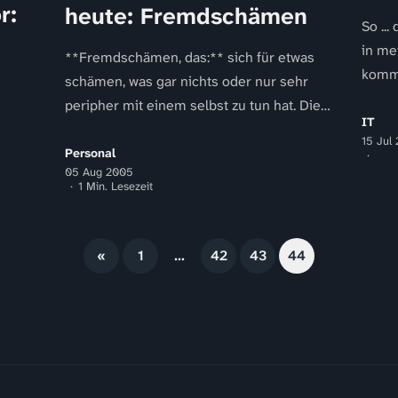
r:
heute: Fremdschämen
So ...
in me
**Fremdschämen, das:** sich für etwas
komme
schämen, was gar nichts oder nur sehr
(/ima
peripher mit einem selbst zu tun hat. Die
IT
Betrachtung einer sich blamierenden...
15 Jul
Personal
05 Aug 2005
1 Min. Lesezeit
«
1
…
42
43
44