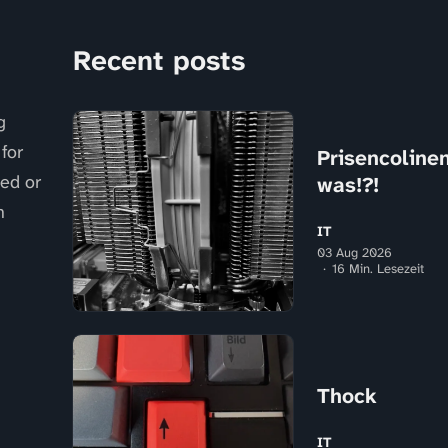
Recent posts
g
for
Prisencolinens
sed or
was!?!
n
IT
03 Aug 2026
16 Min. Lesezeit
Thock
IT