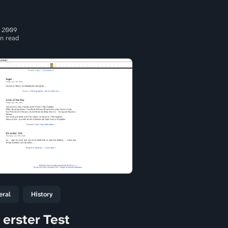
 2009
n read
eral
History
 erster Test