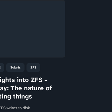

Solaris
ZFS
ights into ZFS -
ay: The nature of
ting things
FS writes to disk