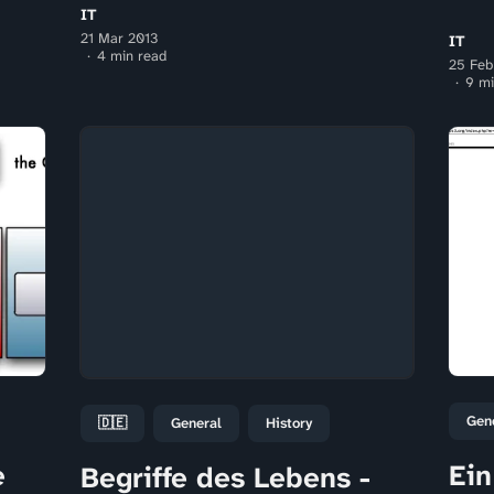
IT
21 Mar 2013
IT
4 min read
25 Feb
9 mi
Gen
🇩🇪
General
History
e
Ein
Begriffe des Lebens -