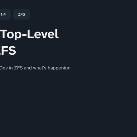
11.4
ZFS
Top-Level
ZFS
Dev in ZFS and what’s happening