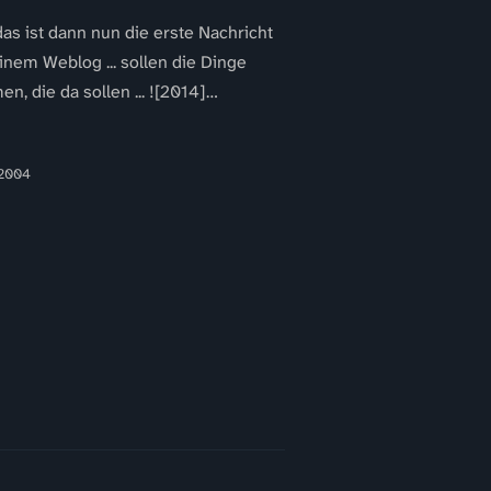
 das ist dann nun die erste Nachricht
inem Weblog ... sollen die Dinge
n, die da sollen ... ![2014]
ges/2004.png)
 2004