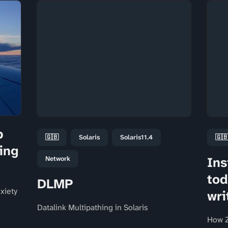
p
🇬🇧
Solaris
Solaris11.4
🇬
ing
Ins
Network
tod
DLMP
nxiety
wri
Datalink Multipathing in Solaris
How Z