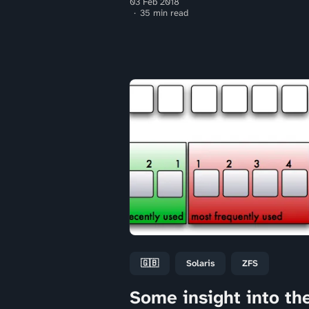
03 Feb 2018
35 min read
🇬🇧
Solaris
ZFS
Some insight into th