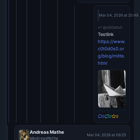
Joerg Moellenka
Mar 04, 2026 at 20:48
@c0t0d0s0
↩ @c0t0d0s0
Testlink
https://www.
c0t0d0s0.or
g/blog/mitte.
html
0
0
0
Andreas Mathe
Mar 04, 2026 at 06:25
@AndreasMathe