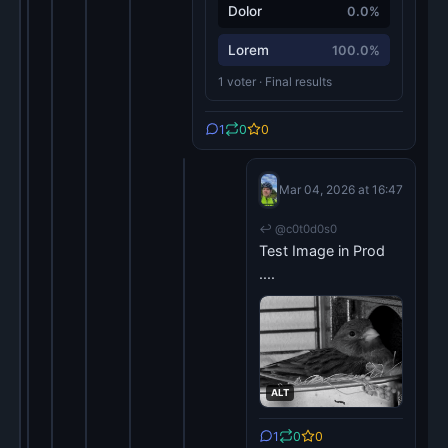
Dolor
0.0%
Lorem
100.0%
1 voter · Final results
1
0
0
Joerg Moellenkamp
Mar 04, 2026 at 16:47
@c0t0d0s0
↩ @c0t0d0s0
Test Image in Prod
....
ALT
1
0
0