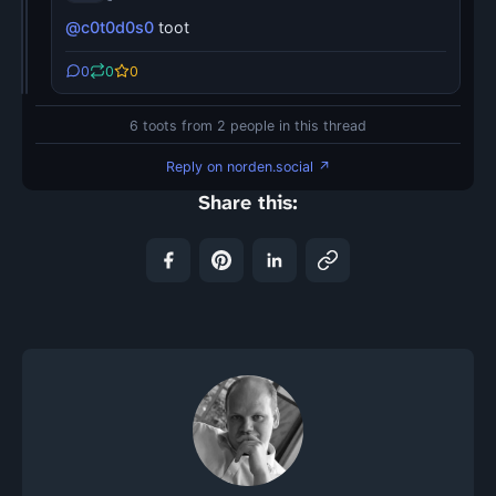
@c0t0d0s0
toot
0
0
0
6 toots from 2 people in this thread
Reply on norden.social ↗
Share this: