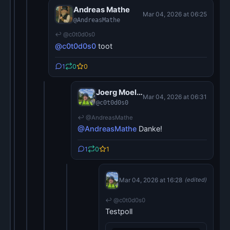
Andreas Mathe
Mar 04, 2026 at 06:25
@AndreasMathe
↩ @c0t0d0s0
@c0t0d0s0
toot
1
0
0
Joerg Moellenkamp
Mar 04, 2026 at 06:31
@c0t0d0s0
↩ @AndreasMathe
@AndreasMathe
Danke!
1
0
1
Joerg Moellenkamp
Mar 04, 2026 at 16:28
(edited)
@c0t0d0s0
↩ @c0t0d0s0
Testpoll