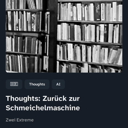
🇩🇪
Thoughts
AI
Thoughts: Zurück zur
Schmeichelmaschine
Zwei Extreme