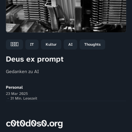
🇩🇪
IT
Kultur
AI
Thoughts
Deus ex prompt
Gedanken zu AI
Personal
23 Mar 2025
31 Min. Lesezeit
c0t0d0s0.org